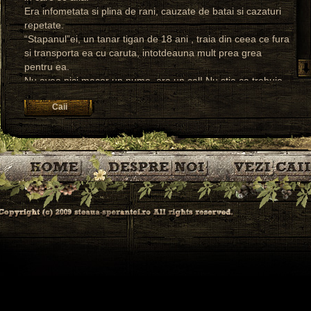
Era infometata si plina de rani, cauzate de batai si cazaturi
repetate.
“Stapanul”ei, un tanar tigan de 18 ani , traia din ceea ce fura
si transporta ea cu caruta, intotdeauna mult prea grea
pentru ea.
Nu avea nici macar un nume, era un cal! Nu stia ca trebuie
sa manance si sa bea apa!
Caii
Atitudinea lucratorilor de la Sectia 19 Politie si a oamenilor
care au ajutat, a fost exemplara.
La Adapost, dupa ce a mancat incontinuu si a primit ingrijiri
medicale, DORA s-a refacut uimitor de repede din punct de
vedere fizic, dar a ramas extrem de suspicioasa si rezervata
cu oamenii.
S-a dovedit a fi o iapa extrem de frumoasa si s-a imprietenit
cu DYADCHREIN si ZORO, dar au fost prietenii cu nabadai.
In prezent, DORA este complet recuperata, dar trebuie
abordata cu multa blandete si delicatete. Are nevoie in
fiecare zi sa se convinga ca oamenii sunt prietenii ei.