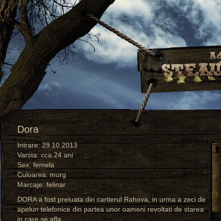
Dora
Intrare: 29.10.2013
Varsta: cca.24 ani
Sex: femela
Culoarea: murg
Marcaje: felinar
DORA a fost preluata din cartierul Rahova, in urma a zeci de
apeluri telefonice din partea unor oameni revoltati de starea
in care se afla.