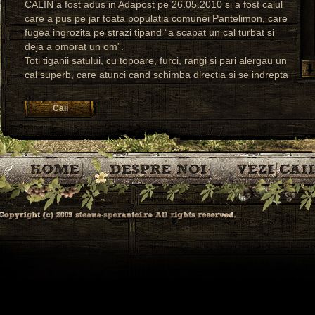
CALIN a fost adus in Adapost pe 26.05.2010 si a fost calul
care a pus pe jar toata populatia comunei Pantelimon, care
fugea ingrozita pe strazi tipand “a scapat un cal turbat si
deja a omorat un om”.
Toti tiganii satului, cu topoare, furci, rangi si pari alergau un
cal superb, care atunci cand schimba directia si se indrepta
in goana spre ei, fugeau si tipau de rupeau pamantul.
CALIN a fost alergat aproape 6 ore in incercarea de a-l
Caii
prinde si imobiliza.
In fapt, era un armasar indragostit de o biata iapa gestanta
impiedicata si orice asalt in bloc din partea populatiei de
romi se solda cu un contraatac pe masura din partea lui
CALIN.
Probabil de frica, romii nu au incercat sa prinda iapa
impiedicata.
CALIN isi muscase “stapanul”, un rom mic si pipernicit,
pansat la burta si care sustinea ca il are de 2 zile si ca”a
innebunit calul”.
Toti romii il vroiau salam, dar in final CALIN a fost prins de
ingrijitorii Adapostului si vandut de gasca de romi, care
sustineau in grup ca sunt proprietarii calului.
Ca un mare viteaz, un rom burtos l-a lovit pe Calin cu
pumnul in fata cand a fost urcat in remorca. Si CALIN ar fi