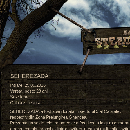
SEHEREZADA
Intrare: 25.09.2016
Varsta: peste 28 ani
Sex: femela
Culoare: neagra
SEHEREZADA a fost abandonata in sectorul 5 al Capitalei,
respectiv din Zona Prelungirea Ghencea.
Prezenta urme de rele tratamente: a fost legata la gura cu sarm
o rana frontala, probabil dintr-o lovitura in cap si multe alte lovitu