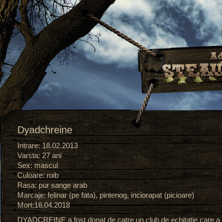
Dyadchreine
Intrare: 18.02.2013
Varsta: 27 ani
Sex: mascul
Culoare: roib
Rasa: pur sange arab
Marcaje: felinar (pe fata), pintenog, inciorapat (picioare)
Mort:18.04.2018
DYADCREINE a fost donat de catre un club de echitatie care a