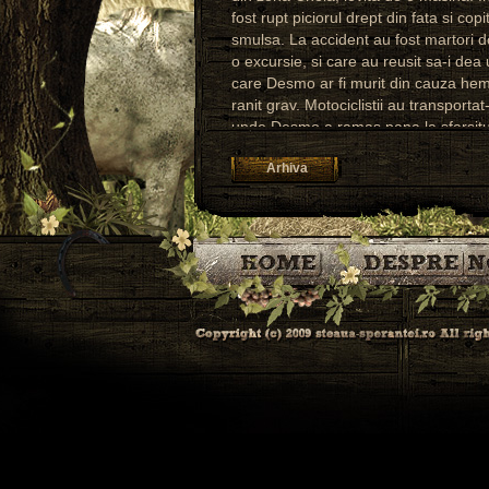
fost rupt piciorul drept din fata si cop
smulsa. La accident au fost martori do
o excursie, si care au reusit sa-i dea
care Desmo ar fi murit din cauza hemo
ranit grav. Motociclistii au transporta
unde Desmo a ramas pana la sfarsitu
fost adusa la Adapost. Surprinzator, co
Arhiva
piciorul s-a refacut suficient cat sa p
2013 a nascut-o pe Lolita, o manza 
temperamentul bland al mamei.
Din pacate, Desmo a murit pe 1 febru