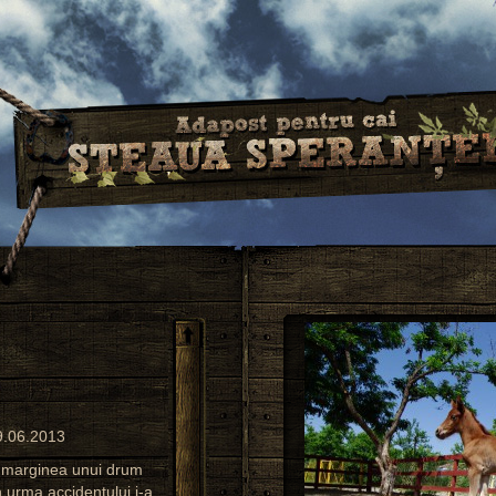
9.06.2013
e marginea unui drum
n urma accidentului i-a