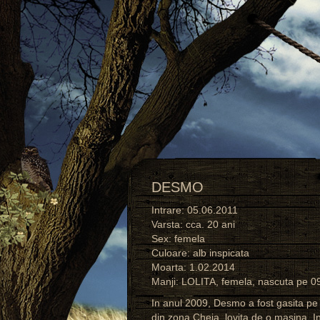
DESMO
Intrare: 05.06.2011
Varsta: cca. 20 ani
Sex: femela
Culoare: alb inspicata
Moarta: 1.02.2014
Manji: LOLITA, femela, nascuta pe 0
In anul 2009, Desmo a fost gasita p
din zona Cheia, lovita de o masina. I