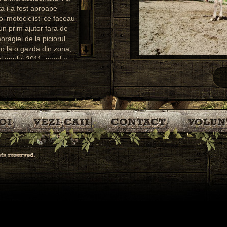
ita i-a fost aproape
i motociclisti ce faceau
 un prim ajutor fara de
ragiei de la piciorul
t-o la o gazda din zona,
l anului 2011, cand a
pita a crescut la loc si
oata pasi. Pe 9 iunie
roiba care mosteneste
arie 2014.”