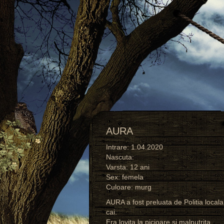
AURA
Intrare: 1.04.2020
Nascuta:
Varsta: 12 ani
Sex: femela
Culoare: murg
AURA a fost preluata de Politia local
cai.
Era lovita la picioare si malnutrita.